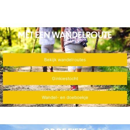
MET EEN WANDELROUTE
Bekijk wandelroutes
Ginkiestocht
Wandel- en doeboekje