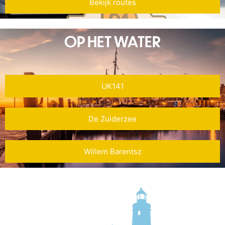
Bekijk routes
OP HET WATER
UK141
De Zuiderzee
Willem Barentsz