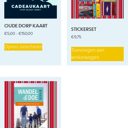
OUDE DORP KAART
STICKERSET
€
5,00
-
€
150,00
€
9,75
Opties selecteren
Toevoegen aan
winkelwagen