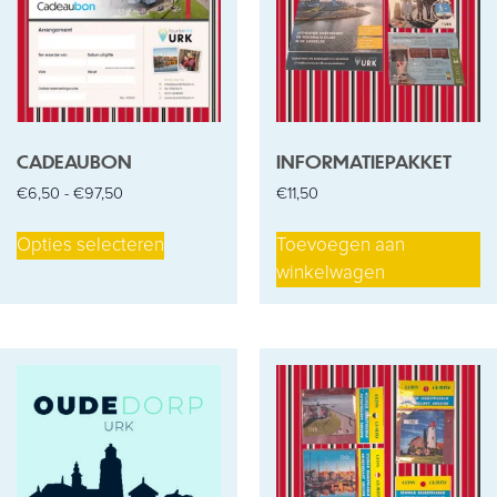
CADEAUBON
INFORMATIEPAKKET
€
6,50
-
€
97,50
€
11,50
Opties selecteren
Toevoegen aan
winkelwagen