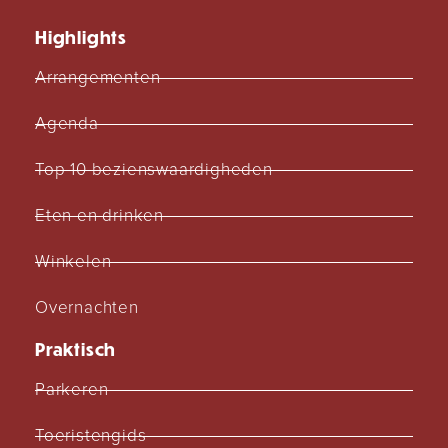
Highlights
Arrangementen
Agenda
Top 10 bezienswaardigheden
Eten en drinken
Winkelen
Overnachten
Praktisch
Parkeren
Toeristengids