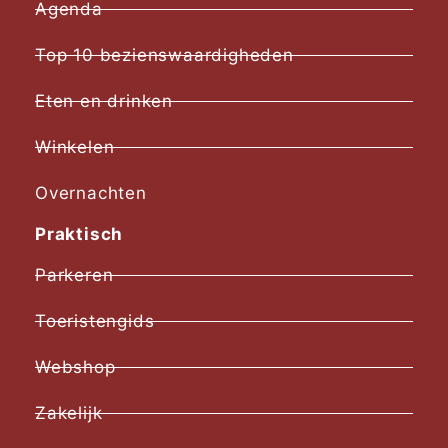
Agenda
Top 10 bezienswaardigheden
Eten en drinken
Winkelen
Overnachten
Praktisch
Parkeren
Toeristengids
Webshop
Zakelijk