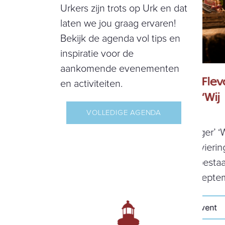
Urkers zijn trots op Urk en dat
laten we jou graag ervaren!
Bekijk de agenda vol tips en
inspiratie voor de
aankomende evenementen
r
Samen 40 jaar Flevoland
Co
en activiteiten.
vieren tijdens ‘Wij
ze
Flevoland’
VOLLEDIGE AGENDA
In
ze
‘Nooit meer honger’ ‘Wij
hi
Flevoland’ is de viering van
so
het veertigjarig bestaan van
Ve
Flevoland op 5 september...
Bekijk event