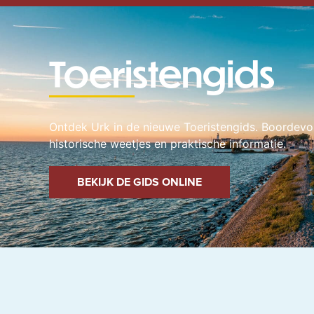
Toeristengids
Ontdek Urk in de nieuwe Toeristengids. Boordevol 
historische weetjes en praktische informatie.
BEKIJK DE GIDS ONLINE