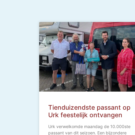
Tienduizendste passant op
Urk feestelijk ontvangen
Urk verwelkomde maandag de 10.000ste
passant van dit seizoen. Een bijzondere