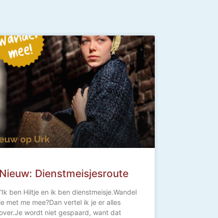
Nieuw: Dienstmeisjesroute
“Ik ben Hiltje en ik ben dienstmeisje.Wandel
je met me mee?Dan vertel ik je er alles
over.Je wordt niet gespaard, want dat