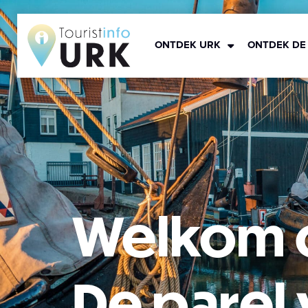
ONTDEK URK
ONTDEK DE
Welkom o
De parel 