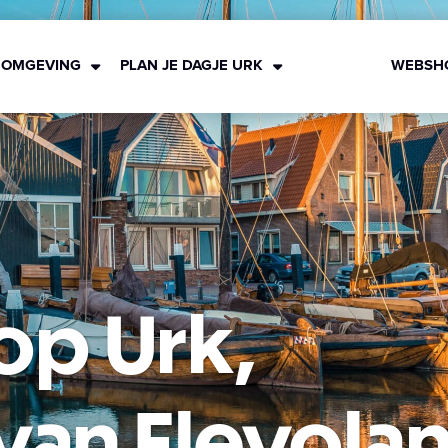
 OMGEVING
PLAN JE DAGJE URK
WEBSH
p Urk,
van Flevola