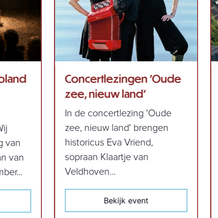
ncertlezingen 'Oude
Zingen op Urk
e, nieuw land'
Bekijk ev
 de concertlezing 'Oude
e, nieuw land' brengen
storicus Eva Vriend,
praan Klaartje van
ldhoven...
Bekijk event