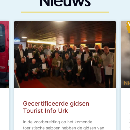
Gecertificeerde gidsen
Tourist Info Urk
In de voorbereiding op het komende
toeristische seizoen hebben de gidsen van