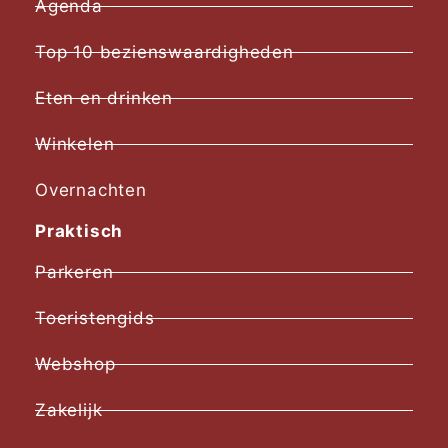
Agenda
Top 10 bezienswaardigheden
Eten en drinken
Winkelen
Overnachten
Praktisch
Parkeren
Toeristengids
Webshop
Zakelijk