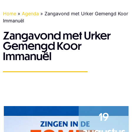
Home
»
Agenda
»
Zangavond met Urker Gemengd Koor
Immanuël
Zangavond met Urker
Gemengd Koor
Immanuël
19
augustus​